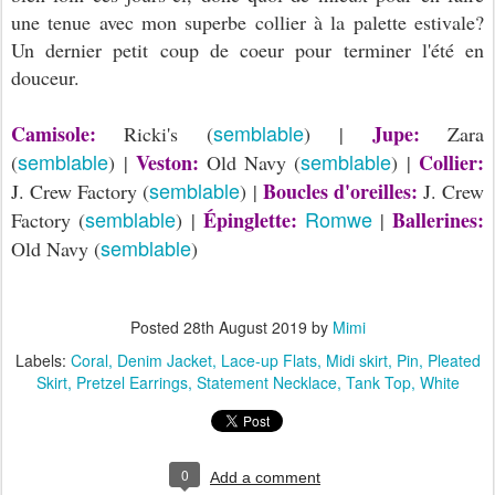
une tenue avec mon superbe collier à la palette estivale?
Un dernier petit coup de coeur pour terminer l'été en
douceur.
semblable
Camisole:
Jupe:
Ricki's (
) |
Zara
semblable
semblable
Veston:
Collier:
(
) |
Old Navy (
) |
semblable
Boucles d'oreilles:
J. Crew Factory (
) |
J. Crew
semblable
Romwe
Épinglette:
Ballerines:
Factory (
) |
|
semblable
Old Navy (
)
Posted
28th August 2019
by
Mimi
Labels:
Coral
Denim Jacket
Lace-up Flats
Midi skirt
Pin
Pleated
Skirt
Pretzel Earrings
Statement Necklace
Tank Top
White
0
Add a comment