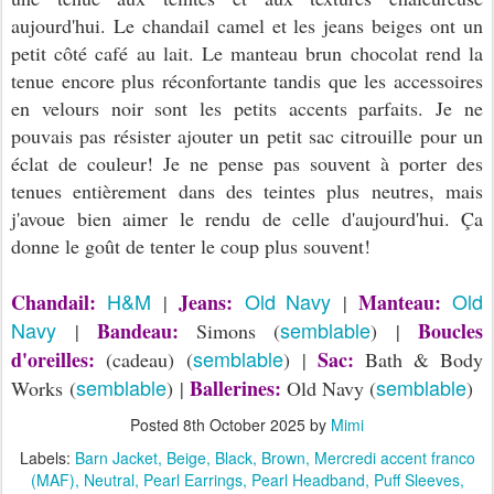
aujourd'hui. Le chandail camel et les jeans beiges ont un
petit côté café au lait. Le manteau brun chocolat rend la
tenue encore plus réconfortante tandis que les accessoires
en velours noir sont les petits accents parfaits. Je ne
pouvais pas résister ajouter un petit sac citrouille pour un
éclat de couleur! Je ne pense pas souvent à porter des
tenues entièrement dans des teintes plus neutres, mais
j'avoue bien aimer le rendu de celle d'aujourd'hui. Ça
donne le goût de tenter le coup plus souvent!
H&M
Old Navy
Old
Chandail:
Jeans:
Manteau:
|
|
Navy
semblable
Bandeau:
Boucles
|
Simons (
) |
semblable
d'oreilles:
Sac:
(cadeau) (
) |
Bath & Body
semblable
semblable
Ballerines:
Works (
) |
Old Navy (
)
Posted
8th October 2025
by
Mimi
Labels:
Barn Jacket
Beige
Black
Brown
Mercredi accent franco
(MAF)
Neutral
Pearl Earrings
Pearl Headband
Puff Sleeves