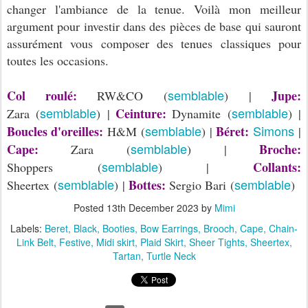
changer l'ambiance de la tenue. Voilà mon meilleur
argument pour investir dans des pièces de base qui sauront
assurément vous composer des tenues classiques pour
toutes les occasions.
semblable
Col roulé:
Jupe:
RW&CO (
) |
semblable
semblable
Ceinture:
Zara (
) |
Dynamite (
) |
semblable
Simons
Boucles d'oreilles:
Béret:
H&M (
) |
|
semblable
Cape:
Broche:
Zara (
) |
semblable
Collants:
Shoppers (
) |
semblable
semblable
Bottes:
Sheertex (
) |
Sergio Bari (
)
Posted
13th December 2023
by
Mimi
Labels:
Beret
Black
Booties
Bow Earrings
Brooch
Cape
Chain-
Link Belt
Festive
Midi skirt
Plaid Skirt
Sheer Tights
Sheertex
Tartan
Turtle Neck